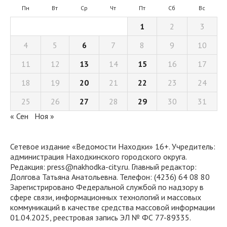
Пн
Вт
Ср
Чт
Пт
Сб
Вс
1
2
3
4
5
6
7
8
9
10
11
12
13
14
15
16
17
18
19
20
21
22
23
24
25
26
27
28
29
30
31
« Сен
Ноя »
Сетевое издание «Ведомости Находки» 16+. Учредитель:
администрация Находкинского городского округа.
Редакция: press@nakhodka-city.ru. Главный редактор:
Долгова Татьяна Анатольевна. Телефон: (4236) 64 08 80
Зарегистрировано Федеральной службой по надзору в
сфере связи, информационных технологий и массовых
коммуникаций в качестве средства массовой информации
01.04.2025, реестровая запись ЭЛ № ФС 77-89335.