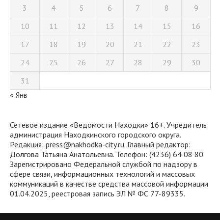
3
4
5
6
7
8
9
10
11
12
13
14
15
16
17
18
19
20
21
22
23
24
25
26
27
28
29
30
31
« Янв
Сетевое издание «Ведомости Находки» 16+. Учредитель:
администрация Находкинского городского округа.
Редакция: press@nakhodka-city.ru. Главный редактор:
Долгова Татьяна Анатольевна. Телефон: (4236) 64 08 80
Зарегистрировано Федеральной службой по надзору в
сфере связи, информационных технологий и массовых
коммуникаций в качестве средства массовой информации
01.04.2025, реестровая запись ЭЛ № ФС 77-89335.