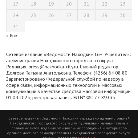
17
18
19
20
21
22
23
24
25
26
27
28
29
30
31
« Янв
Сетевое издание «Ведомости Находки» 16+. Учредитель:
администрация Находкинского городского округа.
Редакция: press@nakhodka-city.ru. Главный редактор:
Долгова Татьяна Анатольевна. Телефон: (4236) 64 08 80
Зарегистрировано Федеральной службой по надзору в
сфере связи, информационных технологий и массовых
коммуникаций в качестве средства массовой информации
01.04.2025, реестровая запись ЭЛ № ФС 77-89335.
Сетевое издание «Ведомости Находки» учреждено администрацией
Находкинского городского округа для публикации муниципальных
правовых актов, издания официальных сообщений и материалов
органов местного самоуправления Находкинского городского округа.
@2018 - Ведомости
НАХОДКИ