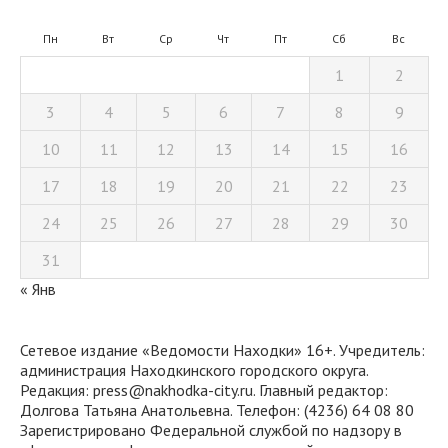
Пн
Вт
Ср
Чт
Пт
Сб
Вс
1
2
3
4
5
6
7
8
9
10
11
12
13
14
15
16
17
18
19
20
21
22
23
24
25
26
27
28
29
30
31
« Янв
Сетевое издание «Ведомости Находки» 16+. Учредитель:
администрация Находкинского городского округа.
Редакция: press@nakhodka-city.ru. Главный редактор:
Долгова Татьяна Анатольевна. Телефон: (4236) 64 08 80
Зарегистрировано Федеральной службой по надзору в