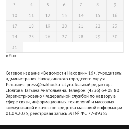
3
4
5
6
7
8
9
10
11
12
13
14
15
16
17
18
19
20
21
22
23
24
25
26
27
28
29
30
31
« Янв
Сетевое издание «Ведомости Находки» 16+. Учредитель:
администрация Находкинского городского округа.
Редакция: press@nakhodka-city.ru. Главный редактор:
Долгова Татьяна Анатольевна. Телефон: (4236) 64 08 80
Зарегистрировано Федеральной службой по надзору в
сфере связи, информационных технологий и массовых
коммуникаций в качестве средства массовой информации
01.04.2025, реестровая запись ЭЛ № ФС 77-89335.