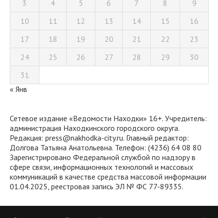
3
4
5
6
7
8
9
10
11
12
13
14
15
16
17
18
19
20
21
22
23
24
25
26
27
28
29
30
31
« Янв
Сетевое издание «Ведомости Находки» 16+. Учредитель:
администрация Находкинского городского округа.
Редакция: press@nakhodka-city.ru. Главный редактор:
Долгова Татьяна Анатольевна. Телефон: (4236) 64 08 80
Зарегистрировано Федеральной службой по надзору в
сфере связи, информационных технологий и массовых
коммуникаций в качестве средства массовой информации
01.04.2025, реестровая запись ЭЛ № ФС 77-89335.