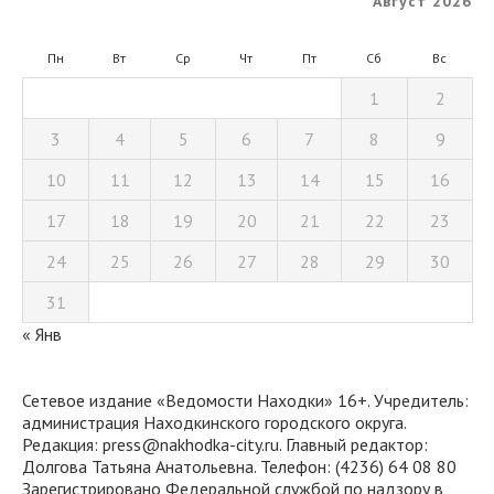
Август 2026
Пн
Вт
Ср
Чт
Пт
Сб
Вс
1
2
3
4
5
6
7
8
9
10
11
12
13
14
15
16
17
18
19
20
21
22
23
24
25
26
27
28
29
30
31
« Янв
Сетевое издание «Ведомости Находки» 16+. Учредитель:
администрация Находкинского городского округа.
Редакция: press@nakhodka-city.ru. Главный редактор:
Долгова Татьяна Анатольевна. Телефон: (4236) 64 08 80
Зарегистрировано Федеральной службой по надзору в