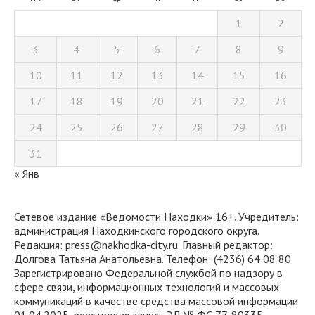
1
2
3
4
5
6
7
8
9
10
11
12
13
14
15
16
17
18
19
20
21
22
23
24
25
26
27
28
29
30
31
« Янв
Сетевое издание «Ведомости Находки» 16+. Учредитель:
администрация Находкинского городского округа.
Редакция: press@nakhodka-city.ru. Главный редактор:
Долгова Татьяна Анатольевна. Телефон: (4236) 64 08 80
Зарегистрировано Федеральной службой по надзору в
сфере связи, информационных технологий и массовых
коммуникаций в качестве средства массовой информации
01.04.2025, реестровая запись ЭЛ № ФС 77-89335.