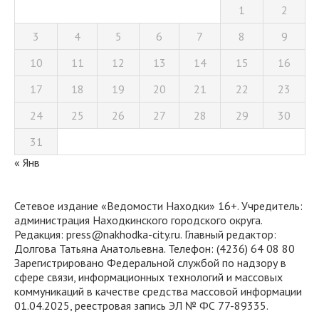
1
2
3
4
5
6
7
8
9
10
11
12
13
14
15
16
17
18
19
20
21
22
23
24
25
26
27
28
29
30
31
« Янв
Сетевое издание «Ведомости Находки» 16+. Учредитель:
администрация Находкинского городского округа.
Редакция: press@nakhodka-city.ru. Главный редактор:
Долгова Татьяна Анатольевна. Телефон: (4236) 64 08 80
Зарегистрировано Федеральной службой по надзору в
сфере связи, информационных технологий и массовых
коммуникаций в качестве средства массовой информации
01.04.2025, реестровая запись ЭЛ № ФС 77-89335.