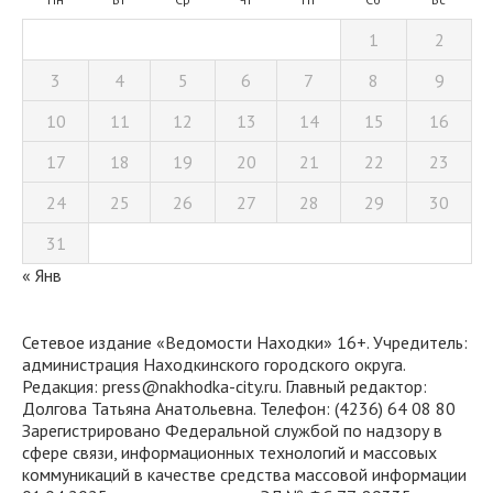
1
2
3
4
5
6
7
8
9
10
11
12
13
14
15
16
17
18
19
20
21
22
23
24
25
26
27
28
29
30
31
« Янв
Сетевое издание «Ведомости Находки» 16+. Учредитель:
администрация Находкинского городского округа.
Редакция: press@nakhodka-city.ru. Главный редактор:
Долгова Татьяна Анатольевна. Телефон: (4236) 64 08 80
Зарегистрировано Федеральной службой по надзору в
сфере связи, информационных технологий и массовых
коммуникаций в качестве средства массовой информации