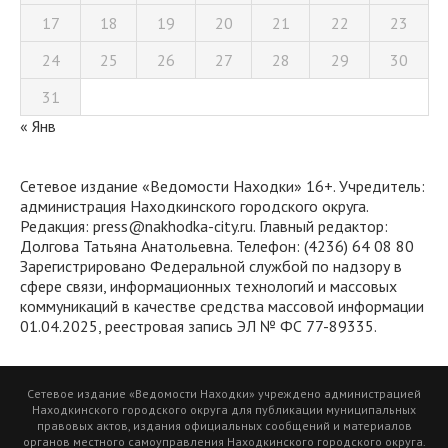
17
18
19
20
21
22
23
24
25
26
27
28
29
30
31
« Янв
Сетевое издание «Ведомости Находки» 16+. Учредитель:
администрация Находкинского городского округа.
Редакция: press@nakhodka-city.ru. Главный редактор:
Долгова Татьяна Анатольевна. Телефон: (4236) 64 08 80
Зарегистрировано Федеральной службой по надзору в
сфере связи, информационных технологий и массовых
коммуникаций в качестве средства массовой информации
01.04.2025, реестровая запись ЭЛ № ФС 77-89335.
Сетевое издание «Ведомости Находки» учреждено администрацией
Находкинского городского округа для публикации муниципальных
правовых актов, издания официальных сообщений и материалов
органов местного самоуправления Находкинского городского округа.