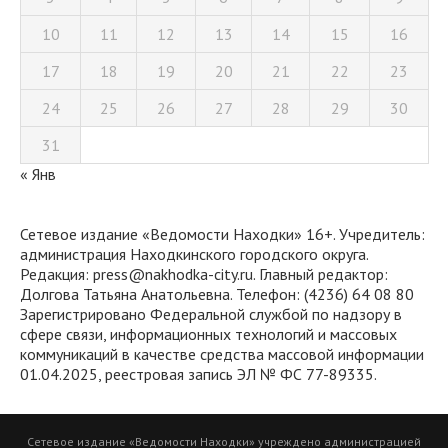
10
11
12
13
14
15
16
17
18
19
20
21
22
23
24
25
26
27
28
29
30
31
« Янв
Сетевое издание «Ведомости Находки» 16+. Учредитель:
администрация Находкинского городского округа.
Редакция: press@nakhodka-city.ru. Главный редактор:
Долгова Татьяна Анатольевна. Телефон: (4236) 64 08 80
Зарегистрировано Федеральной службой по надзору в
сфере связи, информационных технологий и массовых
коммуникаций в качестве средства массовой информации
01.04.2025, реестровая запись ЭЛ № ФС 77-89335.
Сетевое издание «Ведомости Находки» учреждено администрацией