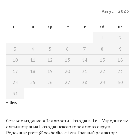
Август 2026
Пн
Вт
Ср
Чт
Пт
Сб
Вс
1
2
3
4
5
6
7
8
9
10
11
12
13
14
15
16
17
18
19
20
21
22
23
24
25
26
27
28
29
30
31
« Янв
Сетевое издание «Ведомости Находки» 16+. Учредитель:
администрация Находкинского городского округа.
Редакция: press@nakhodka-city.ru. Главный редактор: